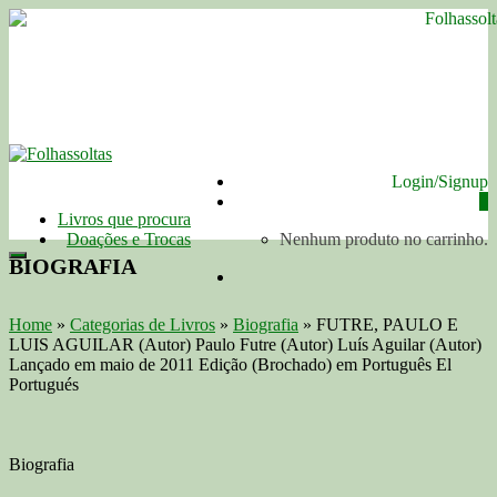
Login/Signup
0
Livros que procura
Doações e Trocas
Nenhum produto no carrinho.
BIOGRAFIA
Home
»
Categorias de Livros
»
Biografia
»
FUTRE, PAULO E
LUIS AGUILAR (Autor) Paulo Futre (Autor) Luís Aguilar (Autor)
Lançado em maio de 2011 Edição (Brochado) em Português El
Portugués
Biografia