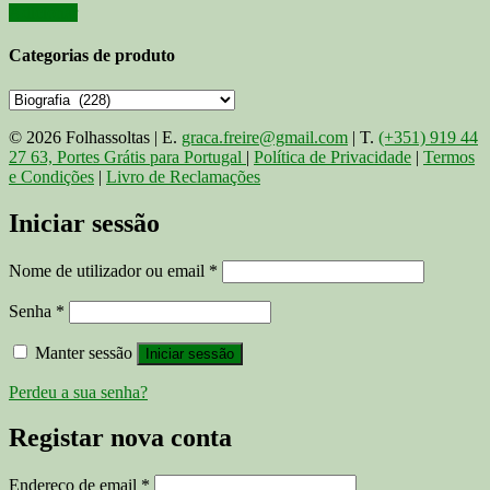
Adicionar
Categorias de produto
© 2026 Folhassoltas | E.
graca.freire@gmail.com
| T.
(+351) 919 44
27 63, Portes Grátis para Portugal
|
Política de Privacidade
|
Termos
e Condições
|
Livro de Reclamações
Iniciar sessão
Obrigatório
Nome de utilizador ou email
*
Obrigatório
Senha
*
Manter sessão
Iniciar sessão
Perdeu a sua senha?
Registar nova conta
Obrigatório
Endereço de email
*