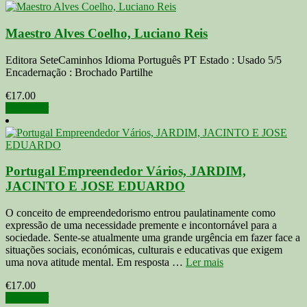
2011
Edição
Maestro Alves Coelho, Luciano Reis
(Brochado)
em
Português
Editora SeteCaminhos Idioma Português PT Estado : Usado 5/5
El
Encadernação : Brochado Partilhe
Portugués
€
17.00
Adicionar
Portugal Empreendedor Vários, JARDIM,
JACINTO E JOSE EDUARDO
O conceito de empreendedorismo entrou paulatinamente como
expressão de uma necessidade premente e incontornável para a
sociedade. Sente-se atualmente uma grande urgência em fazer face a
situações sociais, económicas, culturais e educativas que exigem
uma nova atitude mental. Em resposta …
Ler mais
€
17.00
Adicionar