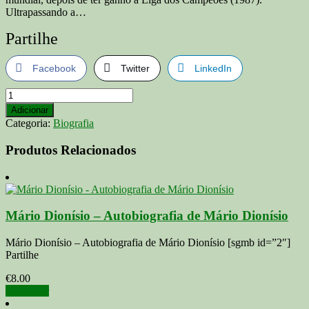
Ultrapassando a…
Partilhe
Facebook
Twitter
LinkedIn
Quantidade
de
Adicionar
FUTRE,
Categoria:
Biografia
PAULO
E
Produtos Relacionados
LUIS
AGUILAR
(Autor)
Paulo
Futre
Mário Dionísio – Autobiografia de Mário Dionísio
(Autor)
Luís
Mário Dionísio – Autobiografia de Mário Dionísio [sgmb id=”2″]
Aguilar
Partilhe
(Autor)
Lançado
€
8.00
em
Adicionar
maio
de