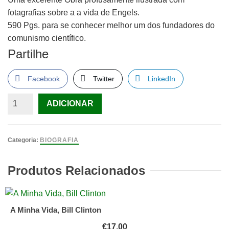
fotagrafias sobre a a vida de Engels.
590 Pgs. para se conhecer melhor um dos fundadores do
comunismo científico.
Partilhe
Facebook
Twitter
LinkedIn
Quantidade
ADICIONAR
de
Friedrich
Engels
Categoria:
BIOGRAFIA
–
Biografia
Produtos Relacionados
A Minha Vida, Bill Clinton
€
17.00