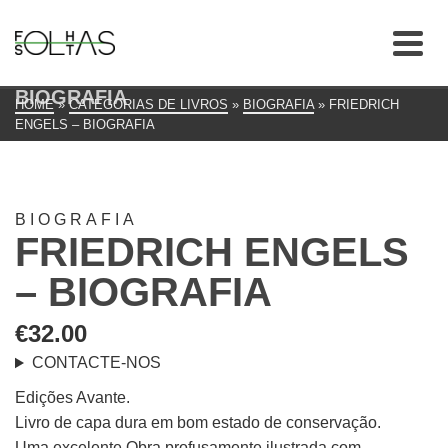
BIOGRAFIA
HOME
»
CATEGORIAS DE LIVROS
»
BIOGRAFIA
»
FRIEDRICH
ENGELS – BIOGRAFIA
BIOGRAFIA
FRIEDRICH ENGELS
– BIOGRAFIA
€
32.00
CONTACTE-NOS
Edições Avante.
Livro de capa dura em bom estado de conservação.
Uma excelente Obra profusamente ilustrada com