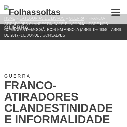
HOME
»
CATEGORIAS DE LIVROS
»
GUERRA
»
FRANCO-
ATIRADORES CLANDESTINIDADE E INFORMALIDADE NOS
GUERRA
COMBATES DEMOCRÁTICOS EM ANGOLA (ABRIL DE 1958 – ABRIL
DE 2017) DE JONUEL GONÇALVES
GUERRA
FRANCO-
ATIRADORES
CLANDESTINIDADE
E INFORMALIDADE