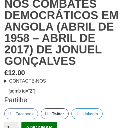
NOS COMBATES
DEMOCRÁTICOS EM
ANGOLA (ABRIL DE
1958 – ABRIL DE
2017) DE JONUEL
GONÇALVES
€
12.00
CONTACTE-NOS
[sgmb id=”2″]
Partilhe
Facebook
Twitter
LinkedIn
Quantidade
ADICIONAR