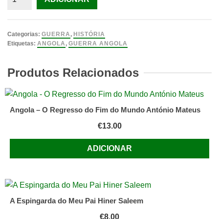
de
Franco-
Atiradores
Categorias:
GUERRA
,
HISTÓRIA
Clandestinidade
Etiquetas:
ANGOLA
,
GUERRA ANGOLA
e
informalidade
Produtos Relacionados
nos
combates
democráticos
Angola – O Regresso do Fim do Mundo António Mateus
em
€
13.00
Angola
(Abril
ADICIONAR
de
1958
-
Abril
A Espingarda do Meu Pai Hiner Saleem
de
2017)
€
8.00