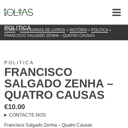
POLITICA
HOME
»
CATEGORIAS DE LIVROS
»
HISTÓRIA
»
POLITICA
»
FRANCISCO SALGADO ZENHA – QUATRO CAUSAS
POLITICA
FRANCISCO
SALGADO ZENHA –
QUATRO CAUSAS
€
10.00
CONTACTE-NOS
Francisco Salgado Zenha – Quatro Causas