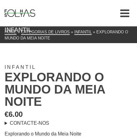
INFANTIL
HOME
»
CATEGORIAS DE LIVROS
»
INFANTIL
»
EXPLORANDO O
MUNDO DA MEIA NOITE
INFANTIL
EXPLORANDO O
MUNDO DA MEIA
NOITE
€
6.00
CONTACTE-NOS
Explorando o Mundo da Meia Noite