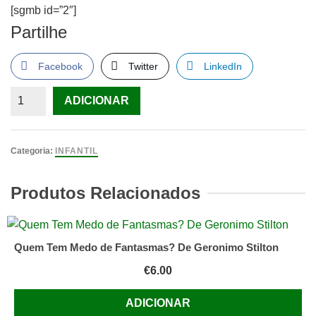
[sgmb id=”2″]
Partilhe
Facebook
Twitter
LinkedIn
Quantidade
ADICIONAR
de
Explorando
o
Categoria:
INFANTIL
Mundo
da
Produtos Relacionados
Meia
Noite
Quem Tem Medo de Fantasmas? De Geronimo Stilton
€
6.00
ADICIONAR