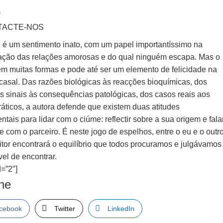
0
TACTE-NOS
 é um sentimento inato, com um papel importantíssimo na
ação das relações amorosas e do qual ninguém escapa. Mas o
em muitas formas e pode até ser um elemento de felicidade na
 casal. Das razões biológicas às reacções bioquímicas, dos
os sinais às consequências patológicas, dos casos reais aos
ráticos, a autora defende que existem duas atitudes
tais para lidar com o ciúme: reflectir sobre a sua origem e fala
e com o parceiro. É neste jogo de espelhos, entre o eu e o outro
itor encontrará o equilíbrio que todos procuramos e julgávamos
el de encontrar.
=”2″]
lhe
cebook
Twitter
LinkedIn