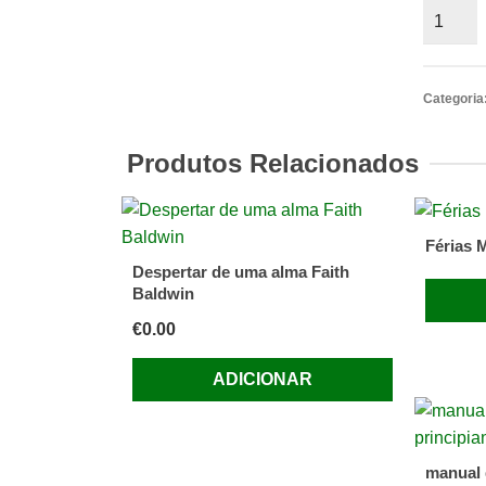
Quantid
de
E
Vivera
Categoria
Felizes
e
Produtos Relacionados
Ciumen
Para
Sempre
Férias 
de
Despertar de uma alma Faith
Donatel
Baldwin
Marazzit
€
0.00
ADICIONAR
manual 