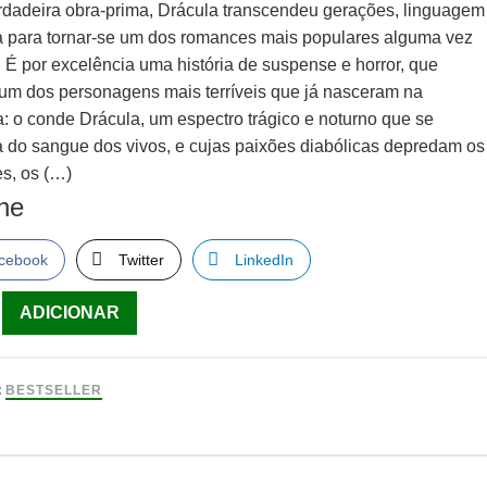
dadeira obra-prima, Drácula transcendeu gerações, linguagem
ra para tornar-se um dos romances mais populares alguma vez
. É por excelência uma história de suspense e horror, que
 um dos personagens mais terríveis que já nasceram na
ra: o conde Drácula, um espectro trágico e noturno que se
a do sangue dos vivos, e cujas paixões diabólicas depredam os
es, os (…)
lhe
cebook
Twitter
LinkedIn
ade
ADICIONAR
:
BESTSELLER