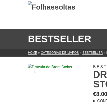
BESTSELLER
HOME
»
CATEGORIAS DE LIVROS
»
BESTSELLER
»
BES
DR
ST
€
8.0
CON