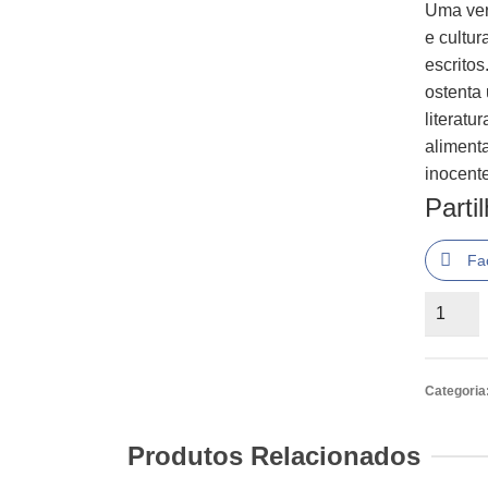
Uma ver
e cultu
escritos
ostenta
literatu
aliment
inocent
Parti
Fa
Quantid
de
Drácula
de
Categoria
Bram
Stoker
Produtos Relacionados