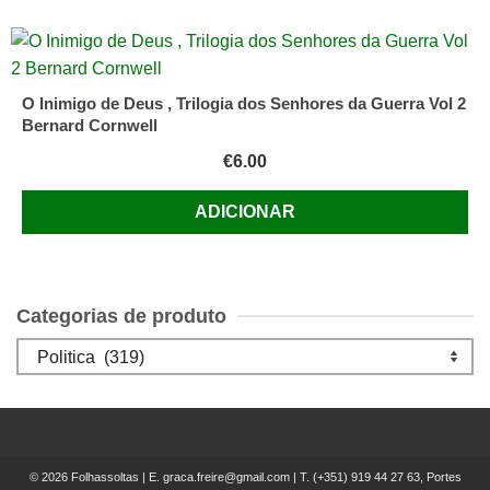
O Inimigo de Deus , Trilogia dos Senhores da Guerra Vol 2
Bernard Cornwell
€
6.00
ADICIONAR
Categorias de produto
© 2026 Folhassoltas | E.
graca.freire@gmail.com
| T.
(+351) 919 44 27 63, Portes