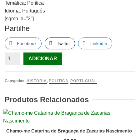
Temática: Política
Idioma: Português
[sgmb id=”2″]
Partilhe
Facebook
Twitter
LinkedIn
Quantidade
ADICIONAR
de
Dossier
P.I.D.E.
Categorias:
HISTÓRIA
,
POLITICA
,
PORTUGUAL
Produtos Relacionados
Chamo-me Catarina de Bragança de Zacarias Nascimento