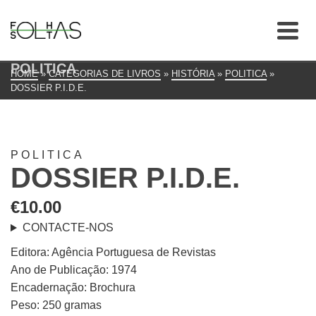
POLITICA
HOME
»
CATEGORIAS DE LIVROS
»
HISTÓRIA
»
POLITICA
»
DOSSIER P.I.D.E.
POLITICA
DOSSIER P.I.D.E.
€
10.00
CONTACTE-NOS
Editora: Agência Portuguesa de Revistas
Ano de Publicação: 1974
Encadernação: Brochura
Peso: 250 gramas