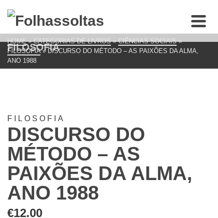
HOME
»
CATEGORIAS DE LIVROS
»
CIÊNCIAS SOCIAIS
»
FILOSOFIA
FILOSOFIA
»
DISCURSO DO MÉTODO – AS PAIXÕES DA ALMA,
ANO 1988
FILOSOFIA
DISCURSO DO
MÉTODO – AS
PAIXÕES DA ALMA,
ANO 1988
€
12.00