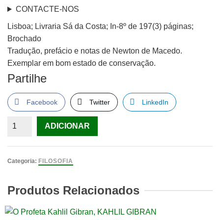
CONTACTE-NOS
Lisboa; Livraria Sá da Costa; In-8º de 197(3) páginas;
Brochado
Tradução, prefácio e notas de Newton de Macedo.
Exemplar em bom estado de conservação.
Partilhe
Facebook
Twitter
LinkedIn
Quantidade
ADICIONAR
de
DISCURSO
DO
Categoria:
FILOSOFIA
MÉTODO
-
Produtos Relacionados
AS
PAIXÕES