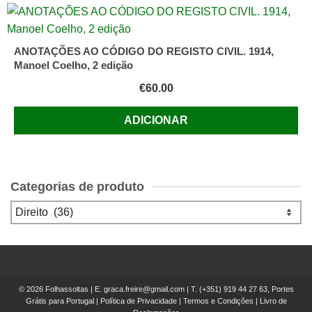
ANOTAÇÕES AO CÓDIGO DO REGISTO CIVIL. 1914,
Manoel Coelho, 2 edição
€
60.00
ADICIONAR
Categorias de produto
© 2026 Folhassoltas | E.
graca.freire@gmail.com
| T.
(+351) 919 44 27 63, Portes
Grátis para Portugal
|
Política de Privacidade
|
Termos e Condições
|
Livro de