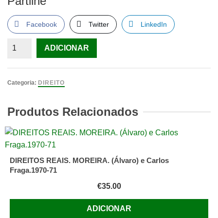
Partilhe
Facebook
Twitter
LinkedIn
Quantidade
ADICIONAR
de
Direito
Comercial
Categoria:
DIREITO
–
Direito
Produtos Relacionados
da
Empresa,
Autor:
Miguel
DIREITOS REAIS. MOREIRA. (Álvaro) e Carlos
J.A.
Fraga.1970-71
Pupo
€
35.00
Correia
ADICIONAR