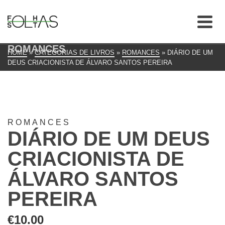
ROMANCES
HOME
»
CATEGORIAS DE LIVROS
»
ROMANCES
»
DIÁRIO DE UM
DEUS CRIACIONISTA DE ÁLVARO SANTOS PEREIRA
ROMANCES
DIÁRIO DE UM DEUS
CRIACIONISTA DE
ÁLVARO SANTOS
PEREIRA
€
10.00