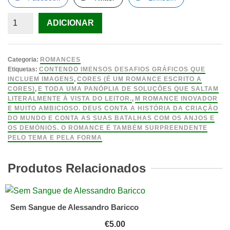
Quantidade
ADICIONAR
de
Diário
de
Categoria:
ROMANCES
Um
Etiquetas:
CONTENDO IMENSOS DESAFIOS GRÁFICOS QUE
INCLUEM IMAGENS
,
CORES (É UM ROMANCE ESCRITO A
deus
CORES)
,
E TODA UMA PANÓPLIA DE SOLUÇÕES QUE SALTAM
Criacionista
LITERALMENTE À VISTA DO LEITOR.
,
M ROMANCE INOVADOR
de
E MUITO AMBICIOSO. DEUS CONTA A HISTÓRIA DA CRIAÇÃO
DO MUNDO E CONTA AS SUAS BATALHAS COM OS ANJOS E
Álvaro
OS DEMÓNIOS. O ROMANCE É TAMBÉM SURPREENDENTE
Santos
PELO TEMA E PELA FORMA
Pereira
Produtos Relacionados
Sem Sangue de Alessandro Baricco
€
5.00