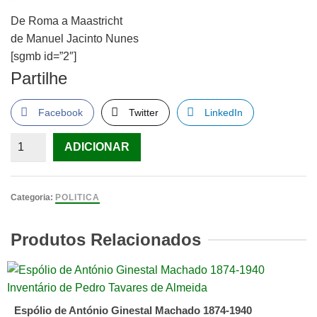
De Roma a Maastricht
de Manuel Jacinto Nunes
[sgmb id=”2″]
Partilhe
Facebook
Twitter
LinkedIn
Quantidade
ADICIONAR
de
De
Roma
Categoria:
POLITICA
a
Maastricht
Produtos Relacionados
de
Manuel
Jacinto
Nunes
Espólio de António Ginestal Machado 1874-1940