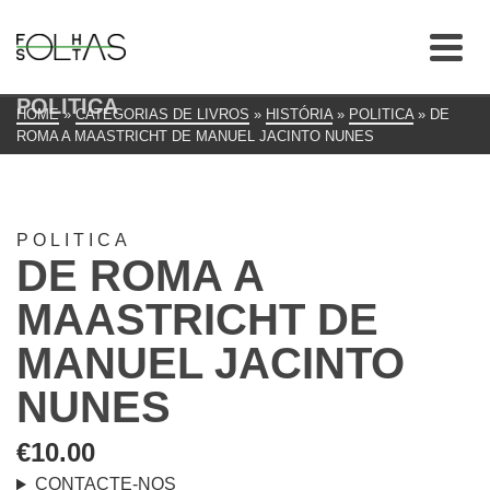
POLITICA
HOME
»
CATEGORIAS DE LIVROS
»
HISTÓRIA
»
POLITICA
»
DE
ROMA A MAASTRICHT DE MANUEL JACINTO NUNES
POLITICA
DE ROMA A
MAASTRICHT DE
MANUEL JACINTO
NUNES
€
10.00
CONTACTE-NOS