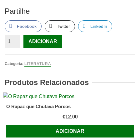
Partilhe
Facebook
Twitter
LinkedIn
Quantidade
ADICIONAR
de
Cristo
desce
Categoria:
LITERATURA
à
rua
Produtos Relacionados
De
Paulo
Trindade
O Rapaz que Chutava Porcos
Ferreira
€
12.00
ADICIONAR