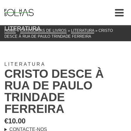
LITERATURA
HOME
»
CATEGORIAS DE LIVROS
»
LITERATURA
»
CRISTO
DESCE À RUA DE PAULO TRINDADE FERREIRA
LITERATURA
CRISTO DESCE À
RUA DE PAULO
TRINDADE
FERREIRA
€
10.00
CONTACTE-NOS