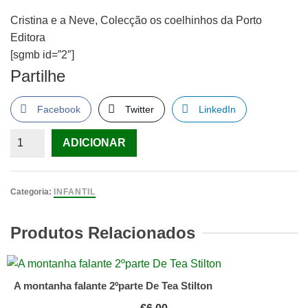
Cristina e a Neve, Colecção os coelhinhos da Porto
Editora
[sgmb id=”2″]
Partilhe
Facebook
Twitter
LinkedIn
Quantidade
ADICIONAR
de
Cristina
e
Categoria:
INFANTIL
a
Neve,
Produtos Relacionados
Colecção
os
coelhinhos
A montanha falante 2ºparte De Tea Stilton
da