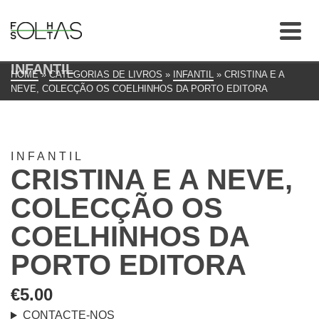
INFANTIL
HOME
»
CATEGORIAS DE LIVROS
»
INFANTIL
»
CRISTINA E A
NEVE, COLECÇÃO OS COELHINHOS DA PORTO EDITORA
INFANTIL
CRISTINA E A NEVE,
COLECÇÃO OS
COELHINHOS DA
PORTO EDITORA
€
5.00
CONTACTE-NOS