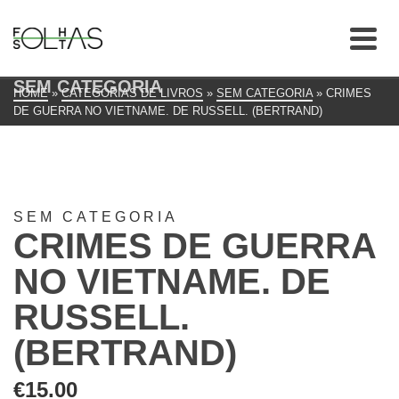
SEM CATEGORIA
HOME
»
CATEGORIAS DE LIVROS
»
SEM CATEGORIA
»
CRIMES
DE GUERRA NO VIETNAME. DE RUSSELL. (BERTRAND)
SEM CATEGORIA
CRIMES DE GUERRA
NO VIETNAME. DE
RUSSELL.
(BERTRAND)
€
15.00