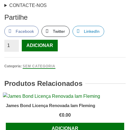
CONTACTE-NOS
Partilhe
Facebook
Twitter
LinkedIn
Quantidade
ADICIONAR
de
Crimes
De
Categoria:
SEM CATEGORIA
Guerra
No
Produtos Relacionados
Vietname.
de
RUSSELL.
James Bond Licença Renovada Iam Fleming
(Bertrand)
€
0.00
ADICIONAR