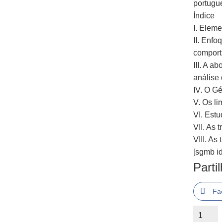
portugu
Índice
I. Eleme
II. Enfo
comport
III. A a
análise
IV. O G
V. Os l
VI. Estu
VII. As 
VIII. As
[sgmb id
Parti
Fa
Quantid