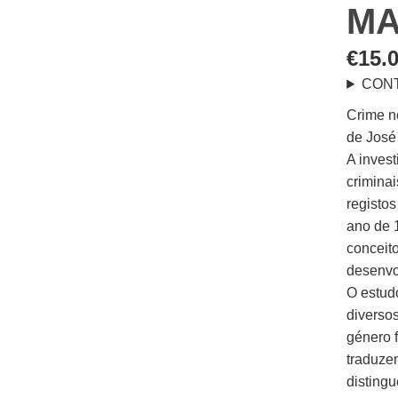
MA
€
15.
CON
Crime n
de José
A invest
crimina
registos
ano de 
conceito
desenvo
O estud
diversos
género 
traduzem
disting