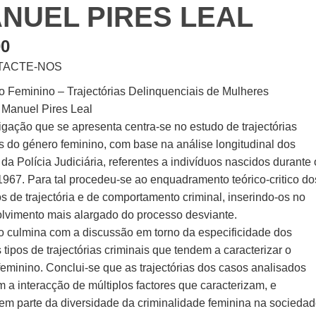
NUEL PIRES LEAL
00
TACTE-NOS
o Feminino – Trajectórias Delinquenciais de Mulheres
 Manuel Pires Leal
igação que se apresenta centra-se no estudo de trajectórias
is do género feminino, com base na análise longitudinal dos
 da Polícia Judiciária, referentes a indivíduos nascidos durante 
1967. Para tal procedeu-se ao enquadramento teórico-critico do
s de trajectória e de comportamento criminal, inserindo-os no
lvimento mais alargado do processo desviante.
o culmina com a discussão em torno da especificidade dos
 tipos de trajectórias criminais que tendem a caracterizar o
feminino. Conclui-se que as trajectórias dos casos analisados
 a interacção de múltiplos factores que caracterizam, e
uem parte da diversidade da criminalidade feminina na socieda