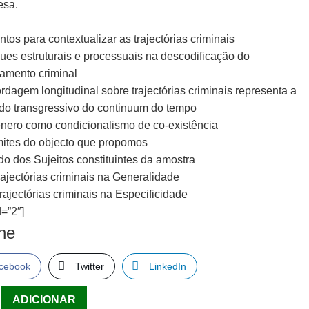
esa.
ntos para contextualizar as trajectórias criminais
ques estruturais e processuais na descodificação do
amento criminal
bordagem longitudinal sobre trajectórias criminais representa a
 do transgressivo do continuum do tempo
énero como condicionalismo de co-existência
imites do objecto que propomos
do dos Sujeitos constituintes da amostra
trajectórias criminais na Generalidade
 trajectórias criminais na Especificidade
=”2″]
lhe
cebook
Twitter
LinkedIn
ade
ADICIONAR