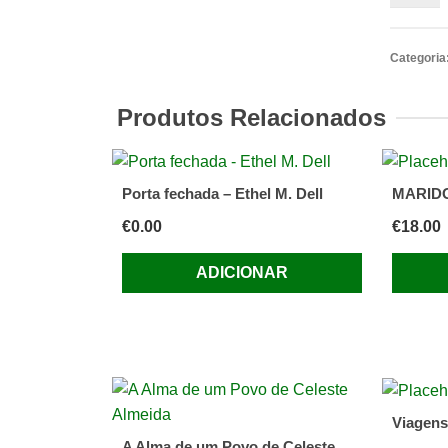
de
Crime
no
Categoria
Feminin
-
Produtos Relacionados
Trajectó
Delinqu
de
Porta fechada – Ethel M. Dell
MARIDO 
Mulhere
€
0.00
€
18.00
de
José
ADICIONAR
Manuel
Pires
Leal
Viagens
A Alma de um Povo de Celeste