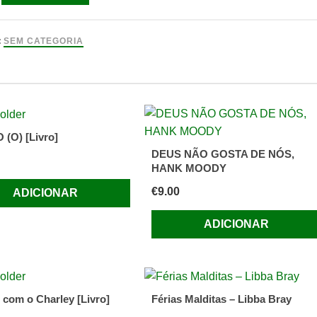
:
SEM CATEGORIA
o
rias
enciais
(O) [Livro]
s
DEUS NÃO GOSTA DE NÓS,
HANK MOODY
€
9.00
ADICIONAR
ADICIONAR
 com o Charley [Livro]
Férias Malditas – Libba Bray