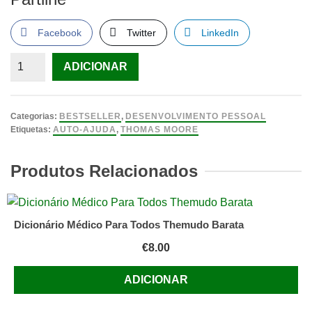
Facebook
Twitter
LinkedIn
Quantidade
ADICIONAR
de
Como
Educar
Categorias:
BESTSELLER
,
DESENVOLVIMENTO PESSOAL
a
Etiquetas:
AUTO-AJUDA
,
THOMAS MOORE
Alma
de
Produtos Relacionados
Thomas
Moore
Dicionário Médico Para Todos Themudo Barata
€
8.00
ADICIONAR