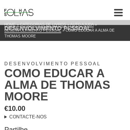
HOME
»
CATEGORIAS DE LIVROS
»
AUTO AJUDA
»
DESENVOLVIMENTO PESSOAL
DESENVOLVIMENTO PESSOAL
»
COMO EDUCAR A ALMA DE
THOMAS MOORE
DESENVOLVIMENTO PESSOAL
COMO EDUCAR A
ALMA DE THOMAS
MOORE
€
10.00
CONTACTE-NOS
Partilhe