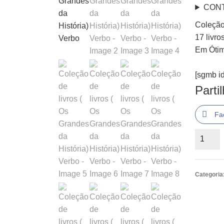
CON
Coleçã
17 livr
Em Ótim
[sgmb id
Parti
Fa
Quantid
de
Coleçã
de
Categoria
livros
(
Os
Grande