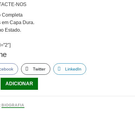
TACTE-NOS
o Completa
os em Capa Dura.
o Estado.
=”2″]
lhe
cebook
Twitter
LinkedIn
ade
ADICIONAR
o
:
BIOGRAFIA
s