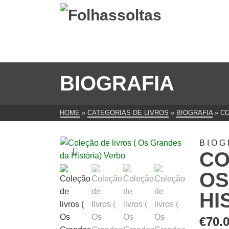
BIOGRAFIA
HOME
»
CATEGORIAS DE LIVROS
»
BIOGRAFIA
»
CO
BIOG
CO
OS
HI
€
70.