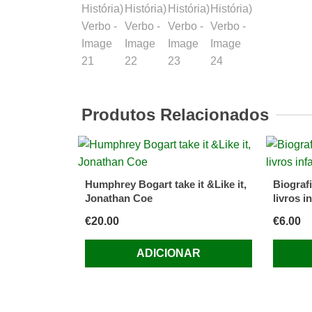
Produtos Relacionados
Humphrey Bogart take it &Like it,
Biograf
Jonathan Coe
livros i
€
20.00
€
6.00
ADICIONAR