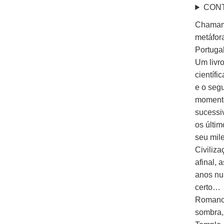
CON
Chamam 
metáfor
Portuga
Um livro
científi
e o seg
momento
sucessi
os últi
seu mil
Civiliza
afinal,
anos nu
certo…
Romance
sombra,