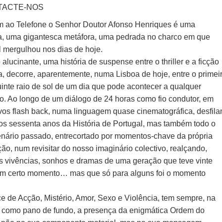
TACTE-NOS
ao Telefone o Senhor Doutor Afonso Henriques é uma
a, uma gigantesca metáfora, uma pedrada no charco em que
l mergulhou nos dias de hoje.
 alucinante, uma história de suspense entre o thriller e a ficção
ca, decorre, aparentemente, numa Lisboa de hoje, entre o primei
uinte raio de sol de um dia que pode acontecer a qualquer
. Ao longo de um diálogo de 24 horas como fio condutor, em
vos flash back, numa linguagem quase cinematográfica, desfil
mos sessenta anos da História de Portugal, mas também todo o
enário passado, entrecortado por momentos-chave da própria
ção, num revisitar do nosso imaginário colectivo, realçando,
 as vivências, sonhos e dramas de uma geração que teve vinte
m certo momento… mas que só para alguns foi o momento
 de Acção, Mistério, Amor, Sexo e Violência, tem sempre, na
 como pano de fundo, a presença da enigmática Ordem do