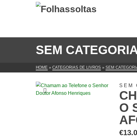
SEM CATEGORI
HOME
»
CATEGORIAS DE LIVROS
»
SEM CATEGORI
SEM 
CH
O 
AF
€
13.