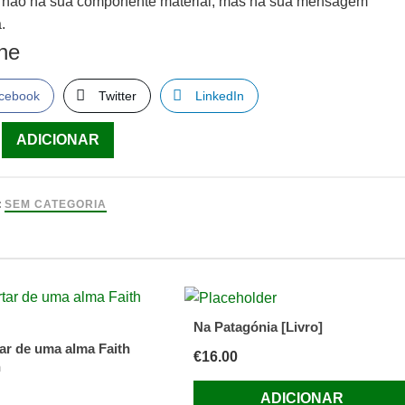
 não na sua componente material, mas na sua mensagem
.
lhe
cebook
Twitter
LinkedIn
ade
ADICIONAR
m
:
SEM CATEGORIA
e
Na Patagónia [Livro]
es
ar de uma alma Faith
€
16.00
n
ADICIONAR