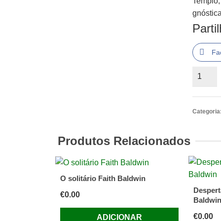
Templo,
gnóstica
Parti
Fa
Quantid
de
Chama
ao
Categoria
Telefon
o
Produtos Relacionados
Senhor
Doutor
Afonso
O solitário Faith Baldwin
Henriqu
Despert
€
0.00
Baldwi
€
0.00
ADICIONAR