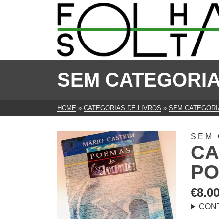
SEM CATEGORI
HOME
»
CATEGORIAS DE LIVROS
»
SEM CATEGORI
SEM 
CA
PO
€
8.0
CON