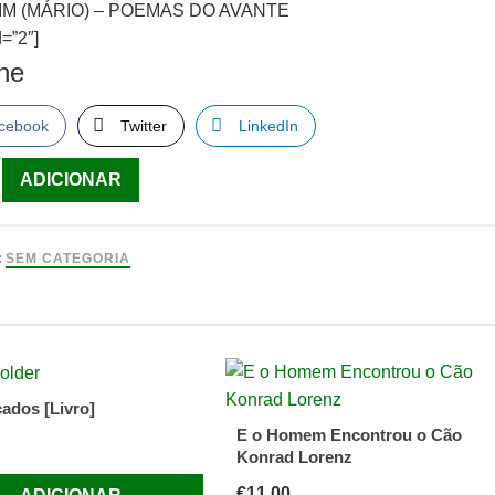
M (MÁRIO) – POEMAS DO AVANTE
=”2″]
lhe
cebook
Twitter
LinkedIn
ade
ADICIONAR
IM
)
:
SEM CATEGORIA
S
E
çados [Livro]
E o Homem Encontrou o Cão
Konrad Lorenz
€
11.00