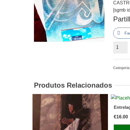
CASTRI
[sgmb id
Parti
Fa
Quantid
de
CASTR
(MÁRIO
Categoria
-
POEMA
Produtos Relacionados
DO
AVANT
Entrela
€
16.00