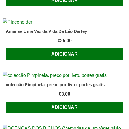
ADICIONAR
Popular
;
1955.
Colecção
Educativa
Amar se Uma Vez da Vida De Léo Dartey
-
€
25.00
Série
N
ADICIONAR
-
Nº
6.
Capa
colecção Pimpinela, preço por livro, portes gratis
de
€
3.00
António
Carlos
ADICIONAR
Garcia