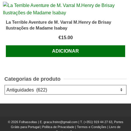
La Terrible Aventure de M. Varral M.Henry de Brisay
Ilustrações de Madame Isabay
€
15.00
ADICIONAR
Categorias de produto
© 2026 Folhassoltas | E.
graca.freire@gmail.com
| T.
(+351) 919 44 27 63, Portes
Grátis para Portugal
|
Política de Privacidade
|
Termos e Condições
|
Livro de