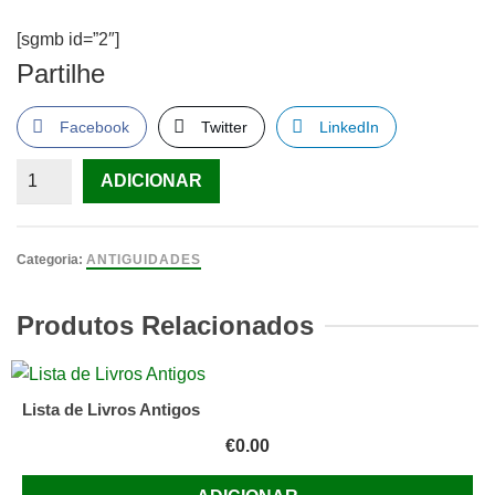
[sgmb id=”2″]
Partilhe
Facebook
Twitter
LinkedIn
Quantidade
ADICIONAR
de
Campanha
Nacional
Categoria:
ANTIGUIDADES
de
Educação
Produtos Relacionados
de
Adultos
,
Lista de Livros Antigos
Plano
€
0.00
de
Educação