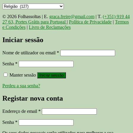
© 2026 Folhassoltas | E.
graca.freire@gmail.com
| T.
(+351) 919 44
27 63, Portes Grátis para Portugal
|
Política de Privacidade
|
Termos
e Condições
|
Livro de Reclamações
Iniciar sessão
Obrigatório
Nome de utilizador ou email
*
Obrigatório
Senha
*
Manter sessão
Iniciar sessão
Perdeu a sua senha?
Registar nova conta
Obrigatório
Endereço de email
*
Obrigatório
Senha
*
Os seus dados pessoais serão utilizados para melhorar a sua