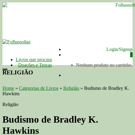
Login/Signup
0
Livros que procura
Doações e Trocas
Nenhum produto no carrinho.
RELIGIÃO
Home
»
Categorias de Livros
»
Religião
»
Budismo de Bradley K.
Hawkins
Religião
Budismo de Bradley K.
Hawkins