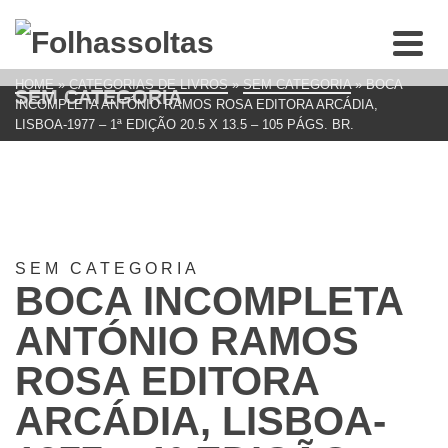
HOME
»
CATEGORIAS DE LIVROS
»
SEM CATEGORIA
»
BOCA
SEM CATEGORIA
INCOMPLETA ANTÓNIO RAMOS ROSA EDITORA ARCÁDIA,
LISBOA-1977 – 1ª EDIÇÃO 20.5 X 13.5 – 105 PÁGS. BR.
SEM CATEGORIA
BOCA INCOMPLETA
ANTÓNIO RAMOS
ROSA EDITORA
ARCÁDIA, LISBOA-