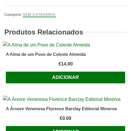
BOCA
INCOMPLETA
Categoria:
SEM CATEGORIA
António
Ramos
Produtos Relacionados
Rosa
Editora
Arcádia,
A Alma de um Povo de Celeste Almeida
Lisboa-
€
14.00
1977
–
ADICIONAR
1ª
edição
20.5
x
13.5
A Árvore Venenosa Florence Barclay Editorial Minerva
–
€
0.00
105
págs.