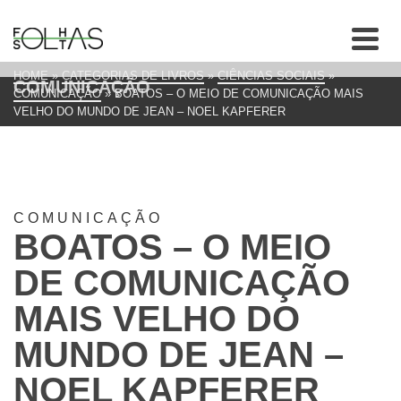
HOME
»
CATEGORIAS DE LIVROS
»
CIÊNCIAS SOCIAIS
»
COMUNICAÇÃO
COMUNICAÇÃO
»
BOATOS – O MEIO DE COMUNICAÇÃO MAIS
VELHO DO MUNDO DE JEAN – NOEL KAPFERER
COMUNICAÇÃO
BOATOS – O MEIO
DE COMUNICAÇÃO
MAIS VELHO DO
MUNDO DE JEAN –
NOEL KAPFERER