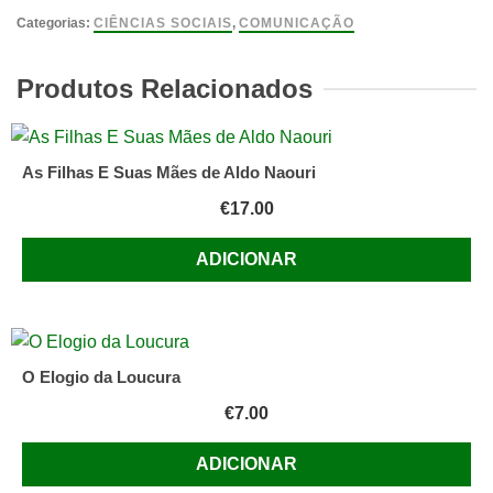
-
Categorias:
CIÊNCIAS SOCIAIS
,
COMUNICAÇÃO
o
Meio
Produtos Relacionados
de
Comunicação
Mais
As Filhas E Suas Mães de Aldo Naouri
Velho
€
17.00
do
Mundo
ADICIONAR
de
Jean
-
Noel
Kapferer
O Elogio da Loucura
€
7.00
ADICIONAR