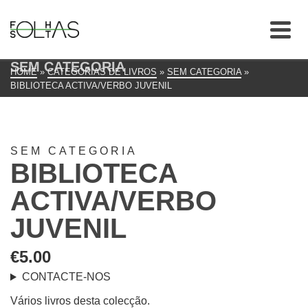
SEM CATEGORIA
HOME
»
CATEGORIAS DE LIVROS
»
SEM CATEGORIA
»
BIBLIOTECA ACTIVA/VERBO JUVENIL
SEM CATEGORIA
BIBLIOTECA
ACTIVA/VERBO
JUVENIL
€
5.00
CONTACTE-NOS
Vários livros desta colecção.