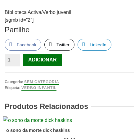
Biblioteca Activa/Verbo juvenil
[sgmb id=”2″]
Partilhe
Facebook
Twitter
LinkedIn
Quantidade
ADICIONAR
de
Biblioteca
Activa/Verbo
Categoria:
SEM CATEGORIA
juvenil
Etiqueta:
VERBO INFANTIL
Produtos Relacionados
o sono da morte dick haskins