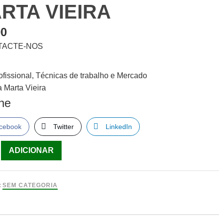
RTA VIEIRA
00
TACTE-NOS
rofissional, Técnicas de trabalho e Mercado
a Marta Vieira
lhe
cebook
Twitter
LinkedIn
ade
ADICIONAR
:
SEM CATEGORIA
onal,
s