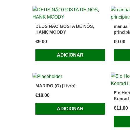
de
trabalho
e
Mercad
DEUS NÃO GOSTA DE NÓS,
manual 
de
HANK MOODY
princip
Silvia
€
9.00
€
0.00
Marta
Vieira
ADICIONAR
MARIDO (O) [Livro]
E o Ho
€
18.00
Konrad
€
11.00
ADICIONAR