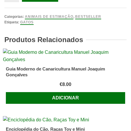
de
As
Nove
Categorias:
ANIMAIS DE ESTIMAÇÃO
,
BESTSELLER
Vidas
Etiqueta:
GATOS
de
Dewey,
Produtos Relacionados
Vicky
Miron
Guia Moderno de Canaricultura Manuel Joaquim
Gonçalves
€
8.00
ADICIONAR
Enciclopédia do Cão, Raças Toy e Mini