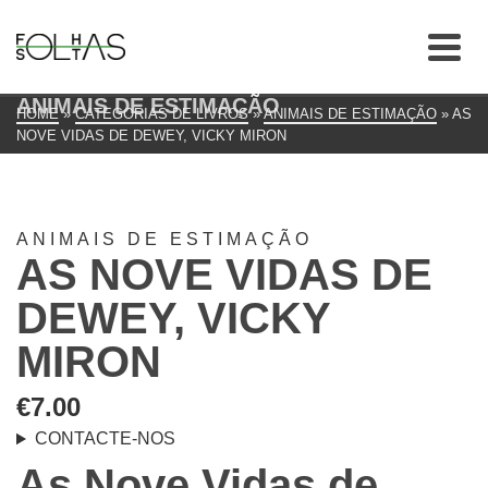
ANIMAIS DE ESTIMAÇÃO
HOME
»
CATEGORIAS DE LIVROS
»
ANIMAIS DE ESTIMAÇÃO
»
AS
NOVE VIDAS DE DEWEY, VICKY MIRON
ANIMAIS DE ESTIMAÇÃO
AS NOVE VIDAS DE
DEWEY, VICKY
MIRON
€
7.00
CONTACTE-NOS
As Nove Vidas de