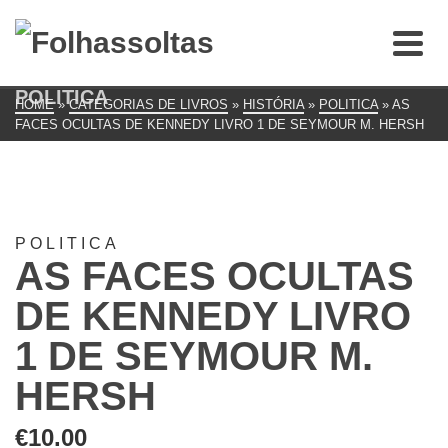
POLITICA
HOME
»
CATEGORIAS DE LIVROS
»
HISTÓRIA
»
POLITICA
»
AS
FACES OCULTAS DE KENNEDY LIVRO 1 DE SEYMOUR M. HERSH
POLITICA
AS FACES OCULTAS
DE KENNEDY LIVRO
1 DE SEYMOUR M.
HERSH
€
10.00