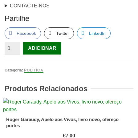
CONTACTE-NOS
Partilhe
Facebook
Twitter
LinkedIn
Quantidade
ADICIONAR
de
As
Faces
Categoria:
POLITICA
Ocultas
de
Produtos Relacionados
Kennedy
Livro
1
De
Roger Garaudy, Apelo aos Vivos, livro novo, ofereço
Seymour
portes
M.
€
7.00