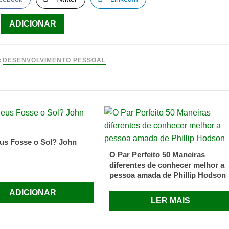
ade
ADICIONAR
r
:
DESENVOLVIMENTO PESSOAL
ios
rapia
us Fosse o Sol? John
O Par Perfeito 50 Maneiras
o
diferentes de conhecer melhor a
pessoa amada de Phillip Hodson
ADICIONAR
LER MAIS