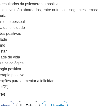
 resultados da psicoterapia positiva.
 do livro são abordados, entre outros, os seguintes temas:
juda
imento pessoal
a da felicidade
es positivas
idade
smo
star
dade de vida
za psicológica
ogia positiva
erapia positiva
venções para aumentar a felicidade
=”2″]
lhe
cebook
Twitter
LinkedIn