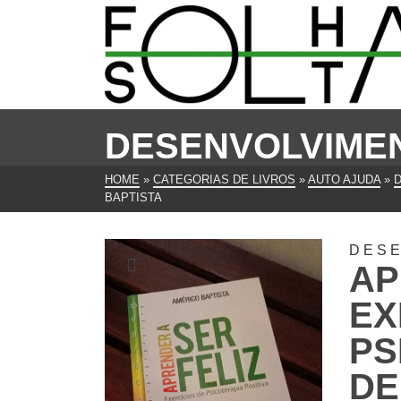
DESENVOLVIME
HOME
»
CATEGORIAS DE LIVROS
»
AUTO AJUDA
»
BAPTISTA
DES
AP
EX
PS
DE