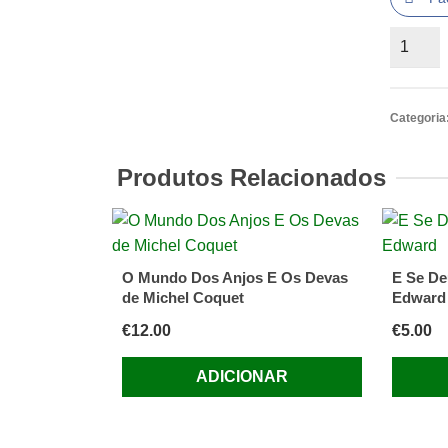
Quantid
de
Aprende
a
Categoria
Ser
Feliz
Produtos Relacionados
Exercíc
de
Psicote
Positiva
O Mundo Dos Anjos E Os Devas
E Se De
de
de Michel Coquet
Edward
Améric
€
12.00
€
5.00
Baptista
ADICIONAR