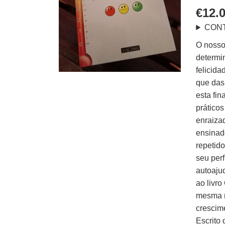
€
12.
CON
O nosso
determin
felicid
que das
esta fin
prático
enraiza
ensinad
repetid
seu perf
autoaju
ao livr
mesma m
crescim
Escrito