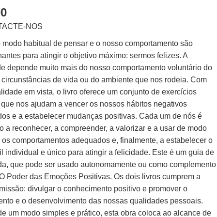
00
TACTE-NOS
 modo habitual de pensar e o nosso comportamento são
antes para atingir o objetivo máximo: sermos felizes. A
ade depende muito mais do nosso comportamento voluntário do
 circunstâncias de vida ou do ambiente que nos rodeia. Com
alidade em vista, o livro oferece um conjunto de exercícios
s que nos ajudam a vencer os nossos hábitos negativos
dos e a estabelecer mudanças positivas. Cada um de nós é
o a reconhecer, a compreender, a valorizar e a usar de modo
o os comportamentos adequados e, finalmente, a estabelecer o
il individual e único para atingir a felicidade. Este é um guia de
da, que pode ser usado autonomamente ou como complemento
o O Poder das Emoções Positivas. Os dois livros cumprem a
issão: divulgar o conhecimento positivo e promover o
ento e o desenvolvimento das nossas qualidades pessoais.
 de um modo simples e prático, esta obra coloca ao alcance de