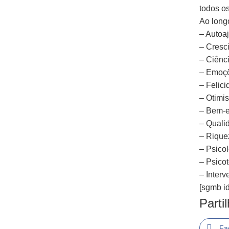
todos os
Ao longo
– Autoa
– Cresc
– Ciênci
– Emoçõ
– Felic
– Otimi
– Bem-e
– Quali
– Rique
– Psicol
– Psicot
– Inter
[sgmb id
Parti
Fa