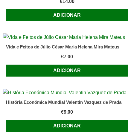
€
14.00
e
estudo
ADICIONAR
documental)
de
Edmundo
Rocha
Vida e Feitos de Júlio César Maria Helena Mira Mateus
€
7.00
ADICIONAR
História Económica Mundial Valentin Vazquez de Prada
€
9.00
ADICIONAR