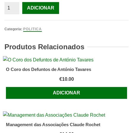
Quantidade
ADICIONAR
de
Angola
-
Categoria:
POLITICA
Contribuição
ao
Produtos Relacionados
Estudo
da
Génese
O Coro dos Defuntos de António Tavares
do
€
10.00
Nacionalismo
Moderno
ADICIONAR
Angolano
(período
de
1950-
1964)
Management das Associações Claude Rochet
(testemunho