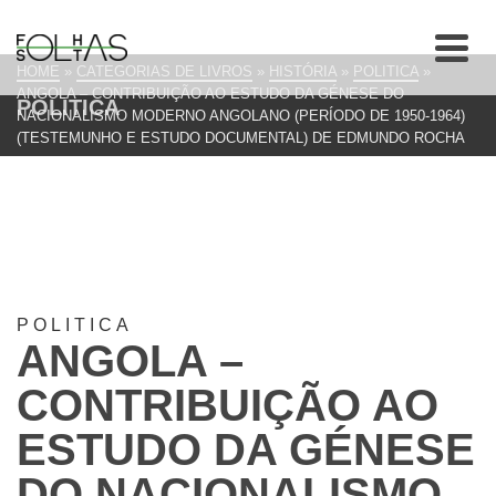
HOME
»
CATEGORIAS DE LIVROS
»
HISTÓRIA
»
POLITICA
»
ANGOLA – CONTRIBUIÇÃO AO ESTUDO DA GÉNESE DO
POLITICA
NACIONALISMO MODERNO ANGOLANO (PERÍODO DE 1950-1964)
(TESTEMUNHO E ESTUDO DOCUMENTAL) DE EDMUNDO ROCHA
POLITICA
ANGOLA –
CONTRIBUIÇÃO AO
ESTUDO DA GÉNESE
DO NACIONALISMO