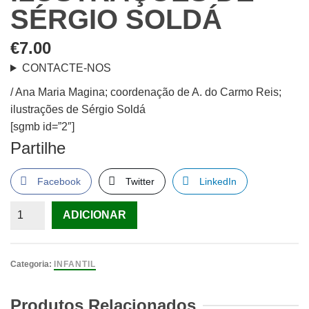
SÉRGIO SOLDÁ
€
7.00
CONTACTE-NOS
/ Ana Maria Magina; coordenação de A. do Carmo Reis;
ilustrações de Sérgio Soldá
[sgmb id=”2″]
Partilhe
Facebook
Twitter
LinkedIn
Quantidade
ADICIONAR
de
/
Ana
Categoria:
INFANTIL
Maria
Magina;
Produtos Relacionados