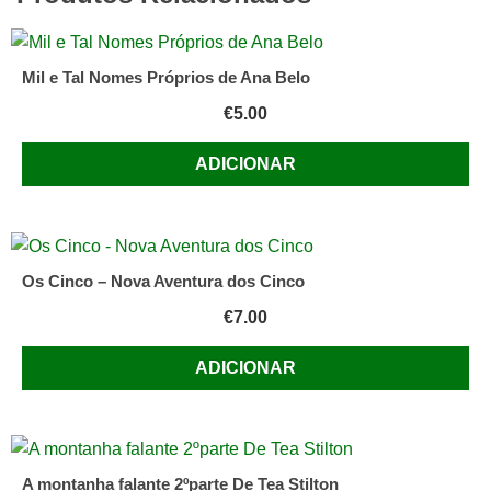
coordenação
de
A.
Mil e Tal Nomes Próprios de Ana Belo
do
€
5.00
Carmo
Reis;
ADICIONAR
ilustrações
de
Sérgio
Soldá
Os Cinco – Nova Aventura dos Cinco
€
7.00
ADICIONAR
A montanha falante 2ºparte De Tea Stilton