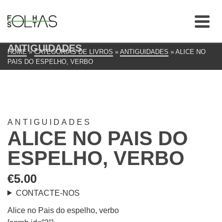
ANTIGUIDADES
HOME
»
CATEGORIAS DE LIVROS
»
ANTIGUIDADES
»
ALICE NO
PAIS DO ESPELHO, VERBO
ANTIGUIDADES
ALICE NO PAIS DO
ESPELHO, VERBO
€
5.00
CONTACTE-NOS
Alice no Pais do espelho, verbo