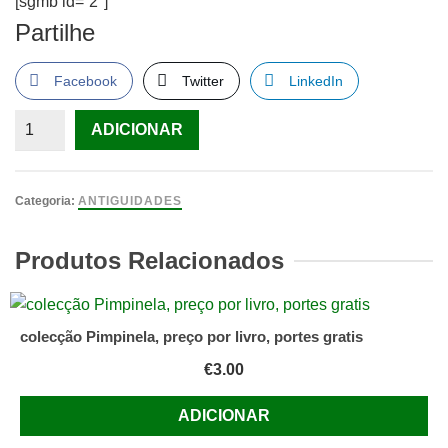
[sgmb id=”2″]
Partilhe
Facebook
Twitter
LinkedIn
Quantidade
ADICIONAR
de
Alice
no
Categoria:
ANTIGUIDADES
Pais
do
Produtos Relacionados
espelho,
verbo
colecção Pimpinela, preço por livro, portes gratis
€
3.00
ADICIONAR