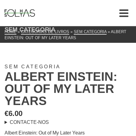
SEM CATEGORIA
HOME
»
CATEGORIAS DE LIVROS
»
SEM CATEGORIA
»
ALBERT
EINSTEIN: OUT OF MY LATER YEARS
SEM CATEGORIA
ALBERT EINSTEIN:
OUT OF MY LATER
YEARS
€
6.00
CONTACTE-NOS
Albert Einstein: Out of My Later Years