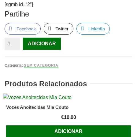
[sgmb id=”2″]
Partilhe
Facebook
Twitter
LinkedIn
Quantidade
ADICIONAR
de
Albert
Einstein:
Categoria:
SEM CATEGORIA
Out
of
Produtos Relacionados
My
Later
Years
Vozes Anoitecidas Mia Couto
€
10.00
ADICIONAR