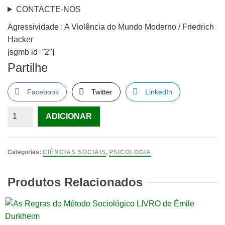
CONTACTE-NOS
Agressividade : A Violência do Mundo Moderno / Friedrich
Hacker
[sgmb id=”2″]
Partilhe
Facebook
Twitter
LinkedIn
Quantidade
ADICIONAR
de
Agressividade
:
Categorias:
CIÊNCIAS SOCIAIS
,
PSICOLOGIA
A
Violência
Produtos Relacionados
do
Mundo
Moderno