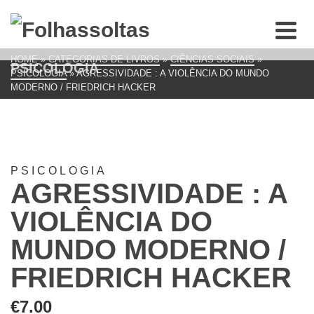
HOME
»
CATEGORIAS DE LIVROS
»
CIÊNCIAS SOCIAIS
»
PSICOLOGIA
PSICOLOGIA
»
AGRESSIVIDADE : A VIOLÊNCIA DO MUNDO
MODERNO / FRIEDRICH HACKER
PSICOLOGIA
AGRESSIVIDADE : A
VIOLÊNCIA DO
MUNDO MODERNO /
FRIEDRICH HACKER
€
7.00