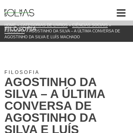
HOME
»
CATEGORIAS DE LIVROS
»
CIÊNCIAS SOCIAIS
»
FILOSOFIA
FILOSOFIA
»
AGOSTINHO DA SILVA – A ÚLTIMA CONVERSA DE
AGOSTINHO DA SILVA E LUÍS MACHADO
FILOSOFIA
AGOSTINHO DA
SILVA – A ÚLTIMA
CONVERSA DE
AGOSTINHO DA
SILVA E LUÍS