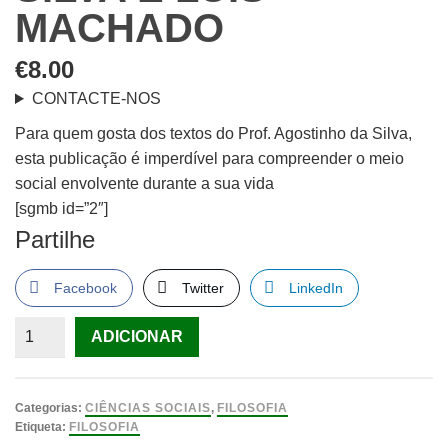
MACHADO
€
8.00
CONTACTE-NOS
Para quem gosta dos textos do Prof. Agostinho da Silva,
esta publicação é imperdível para compreender o meio
social envolvente durante a sua vida
[sgmb id=”2″]
Partilhe
Facebook
Twitter
LinkedIn
Quantidade
ADICIONAR
de
Agostinho
da
Categorias:
CIÊNCIAS SOCIAIS
,
FILOSOFIA
Silva
Etiqueta:
FILOSOFIA