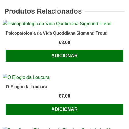
-
A
Produtos Relacionados
Última
Conversa
de
Psicopatologia da Vida Quotidiana Sigmund Freud
Agostinho
€
8.00
da
Silva
ADICIONAR
e
Luís
Machado
O Elogio da Loucura
€
7.00
ADICIONAR