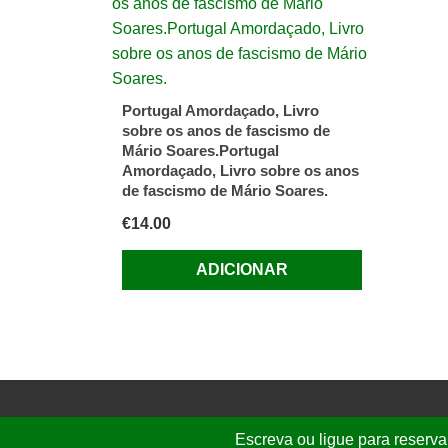
Portugal Amordaçado, Livro
sobre os anos de fascismo de
Mário Soares.Portugal
Amordaçado, Livro sobre os anos
de fascismo de Mário Soares.
€
14.00
ADICIONAR
Escreva ou ligue para reserva
© 2026 Folhassoltas | E.
graca.freire@g