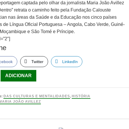
portagem captada pelo olhar da jornalista Maria João Avillez
Dentro” retrata o caminho feito pela Fundação Calouste
ian nas áreas da Saúde e da Educação nos cinco países
os de Língua Oficial Portuguesa – Angola, Cabo Verde, Guiné-
 Moçambique e São Tomé e Príncipe.
=”2″]
lhe
cebook
Twitter
LinkedIn
ade
ADICIONAR
s:
DAS CULTURAS E MENTALIDADES
,
HISTÓRIA
MARIA JOÃO AVILLEZ