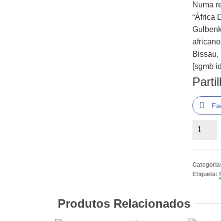
Numa re
“África 
Gulbenk
african
Bissau,
[sgmb id
Parti
Fa
Quantid
de
África
Dentro
Categoria
de
Etiqueta:
Maria
João
Produtos Relacionados
Avillez