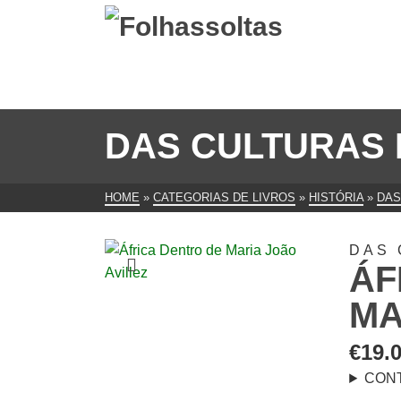
DAS CULTURAS 
HOME
»
CATEGORIAS DE LIVROS
»
HISTÓRIA
»
DAS
DAS 
ÁF
MA
€
19.
CON