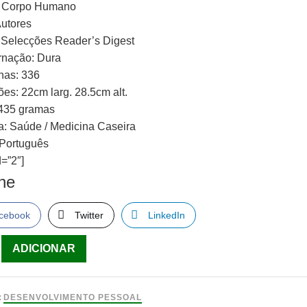
 Corpo Humano
Autores
: Selecções Reader’s Digest
nação: Dura
nas: 336
es: 22cm larg. 28.5cm alt.
435 gramas
a: Saúde / Medicina Caseira
 Português
=”2″]
lhe
cebook
Twitter
LinkedIn
ade
ADICIONAR
:
DESENVOLVIMENTO PESSOAL