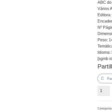
ABC do
Vários 
Editora
Encader
Nº Pági
Dimensõ
Peso: 1
Temátic
Idioma:
[sgmb id
Parti
Fa
Quantid
de
ABC
do
Categoria