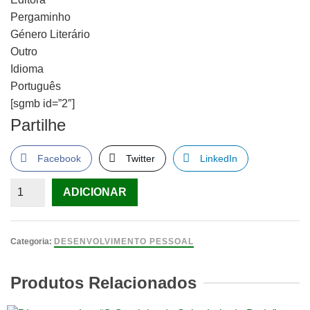
Pergaminho
Género Literário
Outro
Idioma
Português
[sgmb id=”2″]
Partilhe
Facebook
Twitter
LinkedIn
Quantidade
ADICIONAR
de
A
vida
Categoria:
DESENVOLVIMENTO PESSOAL
e
o
Produtos Relacionados
mundo
das