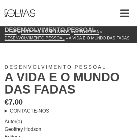
DESENVOLVIMENTO PESSOAL
HOME
»
CATEGORIAS DE LIVROS
»
AUTO AJUDA
»
DESENVOLVIMENTO PESSOAL
»
A VIDA E O MUNDO DAS FADAS
DESENVOLVIMENTO PESSOAL
A VIDA E O MUNDO
DAS FADAS
€
7.00
CONTACTE-NOS
Autor(a)
Geoffrey Hodson
Editora