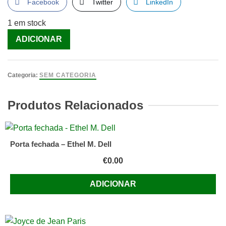
Facebook
Twitter
LinkedIn
1 em stock
Quantidade
ADICIONAR
de
A
Taça
Categoria:
SEM CATEGORIA
de
Ouro
Produtos Relacionados
[Livro]
Porta fechada – Ethel M. Dell
€
0.00
ADICIONAR