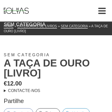
SEM CATEGORIA
HOME
»
CATEGORIAS DE LIVROS
»
SEM CATEGORIA
»
A TAÇA DE
OURO [LIVRO]
SEM CATEGORIA
A TAÇA DE OURO
[LIVRO]
€
12.00
CONTACTE-NOS
Partilhe