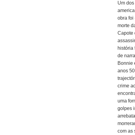
Um dos 
america
obra foi
morte d
Capote d
assassi
história
de narra
Bonnie 
anos 50,
traject
crime a
encontr
uma for
golpes i
arrebat
morrera
com as s