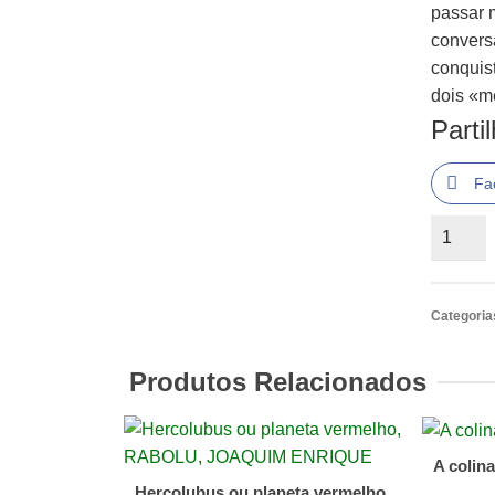
passar 
convers
conquis
dois «m
Parti
Fa
Quantid
de
A
Sangue
Categoria
Frio
Truman
Produtos Relacionados
Capote
A colin
Hercolubus ou planeta vermelho,