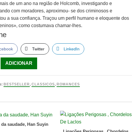
mais de um ano na região de Holcomb, investigando e
ando com moradores, aproximou- se dos criminosos e
tou a sua confiança. Traçou um perfil humano e eloquente dos
eninos», como costumava chamar-lhes.
lhe
cebook
Twitter
LinkedIn
ade
ADICIONAR
s:
BESTSELLER
,
CLASSICOS
,
ROMANCES
a da saudade, Han Suyin
Ligações Perigosas , Chordelos