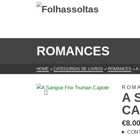
ROMANCES
HOME
»
CATEGORIAS DE LIVROS
»
ROMANCES
»
A
ROM
A 
CA
€
8.0
CON