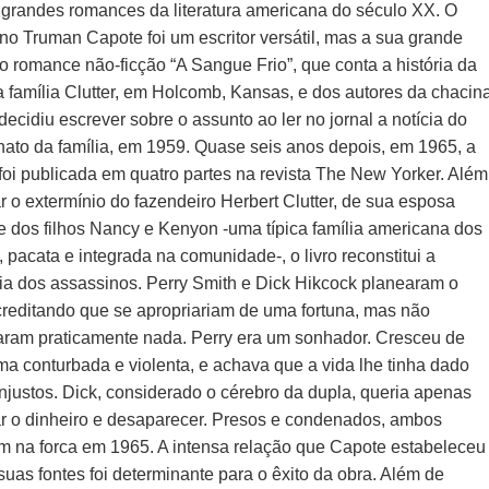
grandes romances da literatura americana do século XX. O
no Truman Capote foi um escritor versátil, mas a sua grande
 o romance não-ficção “A Sangue Frio”, que conta a história da
a família Clutter, em Holcomb, Kansas, e dos autores da chacin
ecidiu escrever sobre o assunto ao ler no jornal a notícia do
nato da família, em 1959. Quase seis anos depois, em 1965, a
 foi publicada em quatro partes na revista The New Yorker. Além
r o extermínio do fazendeiro Herbert Clutter, de sua esposa
e dos filhos Nancy e Kenyon -uma típica família americana dos
 pacata e integrada na comunidade-, o livro reconstitui a
ória dos assassinos. Perry Smith e Dick Hikcock planearam o
creditando que se apropriariam de uma fortuna, mas não
aram praticamente nada. Perry era um sonhador. Cresceu de
ma conturbada e violenta, e achava que a vida lhe tinha dado
njustos. Dick, considerado o cérebro da dupla, queria apenas
ar o dinheiro e desaparecer. Presos e condenados, ambos
m na forca em 1965. A intensa relação que Capote estabeleceu
uas fontes foi determinante para o êxito da obra. Além de