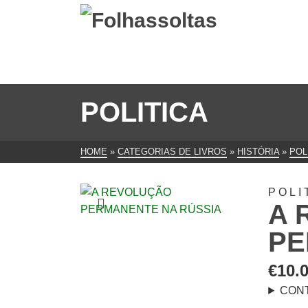
POLITICA
HOME
»
CATEGORIAS DE LIVROS
»
HISTÓRIA
»
POL
POLI
A 
PE
€
10.
CON