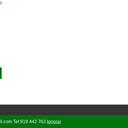
ail.com Tel:919 442 763
Ignorar
mos e Condições
|
Livro de Reclamações