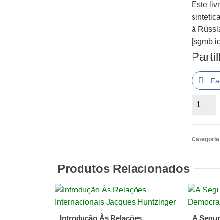
Este liv
sinteti
à Rússi
[sgmb id
Parti
Fa
Quantid
de
A
REVOL
Categoria
PERMA
NA
Produtos Relacionados
RÚSSI
Introdução Às Relações
A Segur