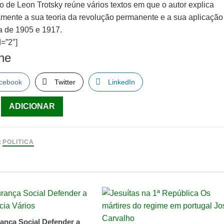
ro de Leon Trotsky reúne vários textos em que o autor explica
camente a sua teoria da revolução permanente e a sua aplicação
a de 1905 e 1917.
=”2″]
lhe
cebook
Twitter
LinkedIn
ade
ADICIONAR
UÇÃO
:
POLITICA
NENTE
A
ança Social Defender a