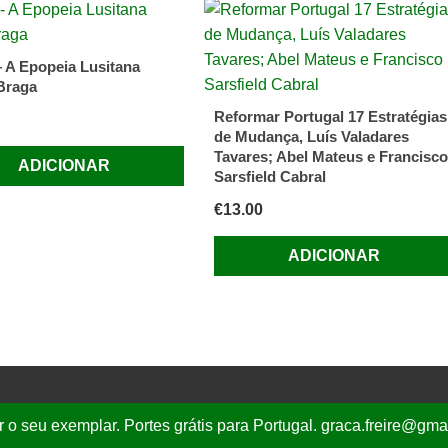
– A Epopeia Lusitana
 Braga
Reformar Portugal 17 Estratégias
de Mudança, Luís Valadares
Tavares; Abel Mateus e Francisco
ADICIONAR
Sarsfield Cabral
€
13.00
ADICIONAR
r o seu exemplar. Portes grátis para Portugal. graca.freire@gm
mail.com
| T.
(+351) 919 44 27 63, Portes Grátis para Portugal
|
Política de Privacidade
|
Ter