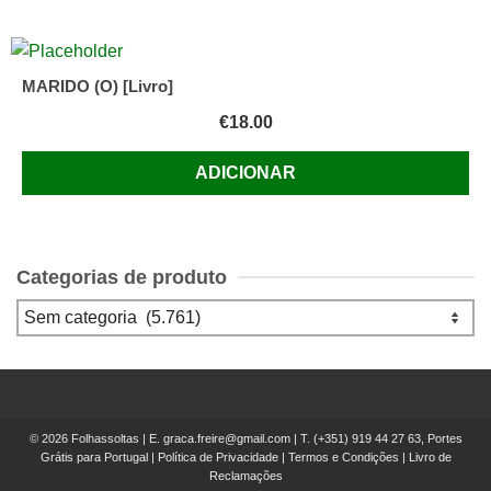
MARIDO (O) [Livro]
€
18.00
ADICIONAR
Categorias de produto
© 2026 Folhassoltas | E.
graca.freire@gmail.com
| T.
(+351) 919 44 27 63, Portes
Grátis para Portugal
|
Política de Privacidade
|
Termos e Condições
|
Livro de
Reclamações