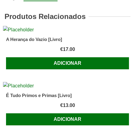
dos
gigantes
Produtos Relacionados
e
a
civilização
A Herança do Vazio [Livro]
dos
€
17.00
insectos
/
ADICIONAR
Denis
Saurat
É Tudo Primos e Primas [Livro]
€
13.00
ADICIONAR