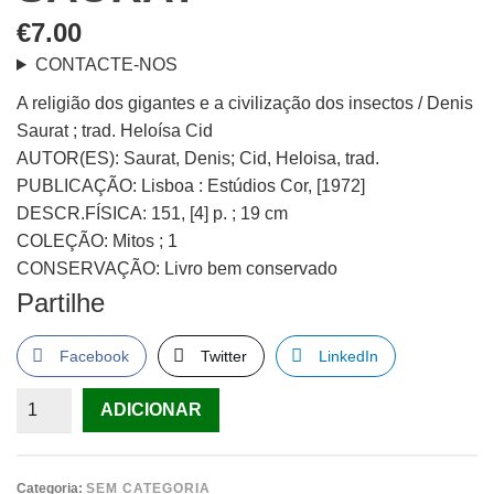
€
7.00
CONTACTE-NOS
A religião dos gigantes e a civilização dos insectos / Denis
Saurat ; trad. Heloísa Cid
AUTOR(ES): Saurat, Denis; Cid, Heloisa, trad.
PUBLICAÇÃO: Lisboa : Estúdios Cor, [1972]
DESCR.FÍSICA: 151, [4] p. ; 19 cm
COLEÇÃO: Mitos ; 1
CONSERVAÇÃO: Livro bem conservado
Partilhe
Facebook
Twitter
LinkedIn
Quantidade
ADICIONAR
de
A
religião
Categoria:
SEM CATEGORIA