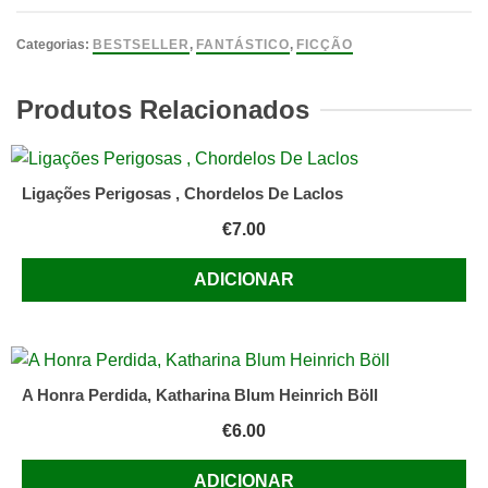
A
Rapariga
Categorias:
BESTSELLER
,
FANTÁSTICO
,
FICÇÃO
dos
Pés
Produtos Relacionados
de
Vidro
Ali
Ligações Perigosas , Chordelos De Laclos
Shaw
€
7.00
ADICIONAR
A Honra Perdida, Katharina Blum Heinrich Böll
€
6.00
ADICIONAR