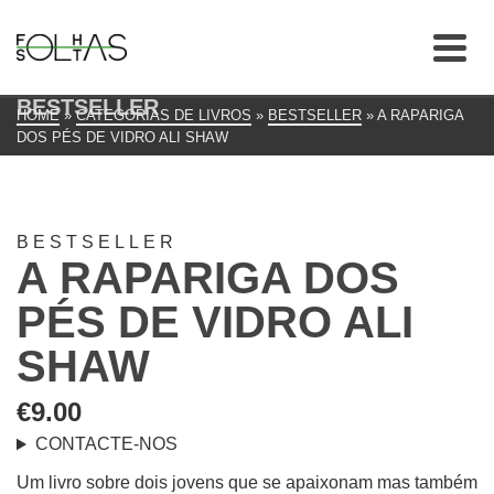
BESTSELLER
HOME
»
CATEGORIAS DE LIVROS
»
BESTSELLER
»
A RAPARIGA
DOS PÉS DE VIDRO ALI SHAW
BESTSELLER
A RAPARIGA DOS
PÉS DE VIDRO ALI
SHAW
€
9.00
CONTACTE-NOS
Um livro sobre dois jovens que se apaixonam mas também