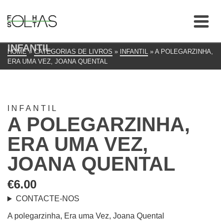
INFANTIL
HOME
»
CATEGORIAS DE LIVROS
»
INFANTIL
»
A POLEGARZINHA,
ERA UMA VEZ, JOANA QUENTAL
INFANTIL
A POLEGARZINHA,
ERA UMA VEZ,
JOANA QUENTAL
€
6.00
CONTACTE-NOS
A polegarzinha, Era uma Vez, Joana Quental