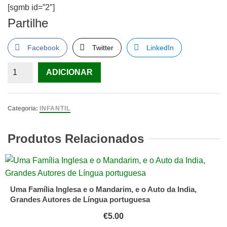
[sgmb id=”2″]
Partilhe
Facebook
Twitter
LinkedIn
Quantidade
ADICIONAR
de
A
polegarzinha,
Categoria:
INFANTIL
Era
uma
Produtos Relacionados
Vez,
Joana
Quental
Uma Família Inglesa e o Mandarim, e o Auto da India,
Grandes Autores de Língua portuguesa
€
5.00