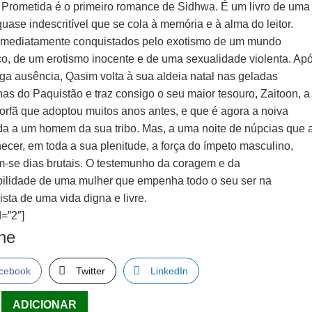
 Prometida é o primeiro romance de Sidhwa. É um livro de uma
uase indescritível que se cola à memória e à alma do leitor.
mediatamente conquistados pelo exotismo de um mundo
co, de um erotismo inocente e de uma sexualidade violenta. Ap
ga ausência, Qasim volta à sua aldeia natal nas geladas
as do Paquistão e traz consigo o seu maior tesouro, Zaitoon, a
orfã que adoptou muitos anos antes, e que é agora a noiva
da a um homem da sua tribo. Mas, a uma noite de núpcias que 
ecer, em toda a sua plenitude, a força do ímpeto masculino,
-se dias brutais. O testemunho da coragem e da
bilidade de uma mulher que empenha todo o seu ser na
sta de uma vida digna e livre.
=”2″]
lhe
cebook
Twitter
LinkedIn
ade
ADICIONAR