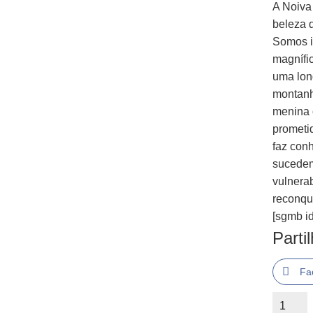
A Noiva
beleza q
Somos i
magnífi
uma lon
montanh
menina 
prometi
faz conh
sucedem
vulnera
reconqui
[sgmb id
Parti
Fa
Quantid