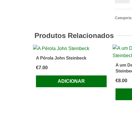
de
A
Noiva
Categoria
Prometi
de
Produtos Relacionados
Bapsi
Sidwa
A Pérola John Steinbeck
A um D
€
7.00
Steinbe
€
8.00
ADICIONAR