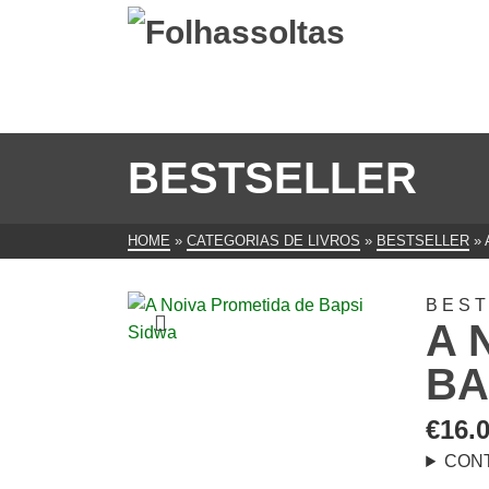
BESTSELLER
HOME
»
CATEGORIAS DE LIVROS
»
BESTSELLER
»
BES
A 
BA
€
16.
CON