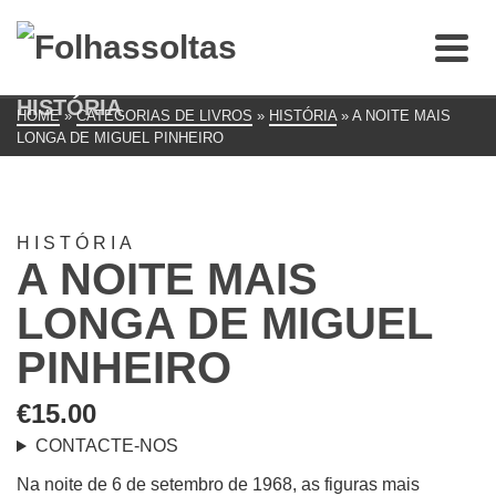
HISTÓRIA
HOME
»
CATEGORIAS DE LIVROS
»
HISTÓRIA
»
A NOITE MAIS
LONGA DE MIGUEL PINHEIRO
HISTÓRIA
A NOITE MAIS
LONGA DE MIGUEL
PINHEIRO
€
15.00
CONTACTE-NOS
Na noite de 6 de setembro de 1968, as figuras mais