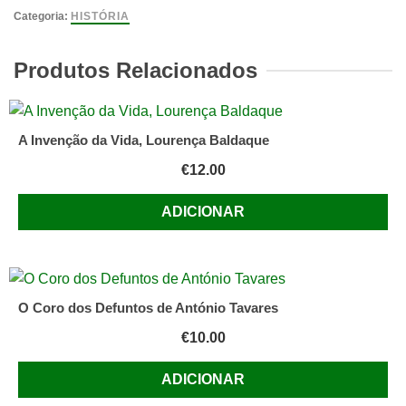
Noite
Categoria:
HISTÓRIA
Mais
Longa
Produtos Relacionados
de
Miguel
Pinheiro
A Invenção da Vida, Lourença Baldaque
€
12.00
ADICIONAR
O Coro dos Defuntos de António Tavares
€
10.00
ADICIONAR