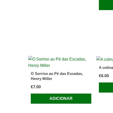
A colin
O Sorriso ao Pé das Escadas,
€
6.00
Henry Miller
€
7.00
ADICIONAR