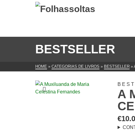
BESTSELLER
HOME
»
CATEGORIAS DE LIVROS
»
BESTSELLER
»
BES
A 
CE
€
10.
CON