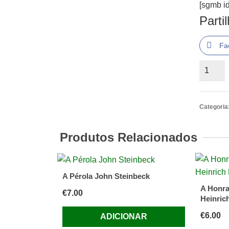
[sgmb id
Parti
Fa
Quantid
de
A
Muxilua
Categoria
de
Maria
Produtos Relacionados
Celesti
Fernan
A Pérola John Steinbeck
A Honra
€
7.00
Heinrich
€
6.00
ADICIONAR