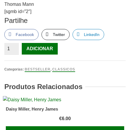
Thomas Mann
[sgmb id=”2″]
Partilhe
Facebook
Twitter
LinkedIn
Quantidade
ADICIONAR
de
A
Montanha
Categorias:
BESTSELLER
,
CLASSICOS
Mágica
Thomas
Produtos Relacionados
Mann
Daisy Miller, Henry James
€
6.00