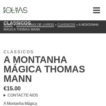
CLASSICOS
HOME
»
CATEGORIAS DE LIVROS
»
CLASSICOS
»
A MONTANHA
MÁGICA THOMAS MANN
CLASSICOS
A MONTANHA
MÁGICA THOMAS
MANN
€
15.00
CONTACTE-NOS
A Montanha Mágica