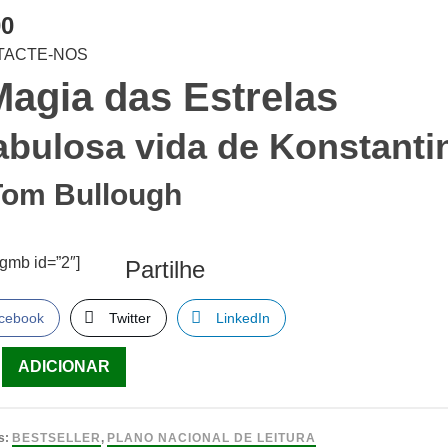
00
TACTE-NOS
Magia das Estrelas
abulosa vida de Konstanti
Tom Bullough
sgmb id=”2″]
Partilhe
cebook
Twitter
LinkedIn
ade
ADICIONAR
s:
BESTSELLER
,
PLANO NACIONAL DE LEITURA