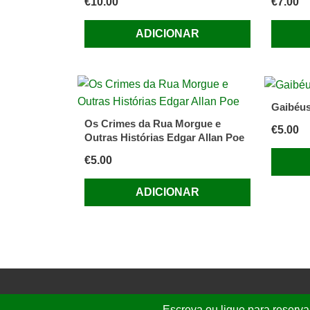
€
10.00
€
7.00
ADICIONAR
Gaibéus
Os Crimes da Rua Morgue e
€
5.00
Outras Histórias Edgar Allan Poe
€
5.00
ADICIONAR
Escreva ou ligue para reserva