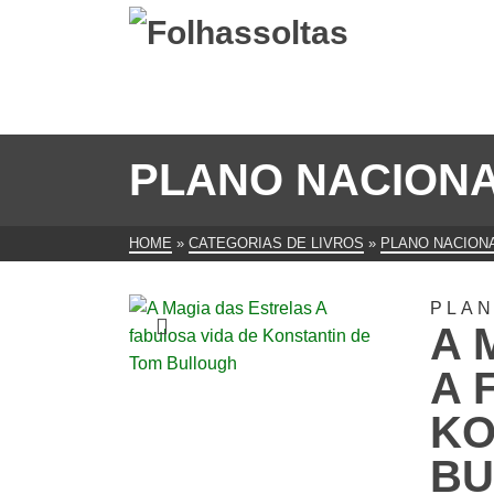
PLANO NACIONA
HOME
»
CATEGORIAS DE LIVROS
»
PLANO NACIONA
PLAN
A 
A 
KO
BU