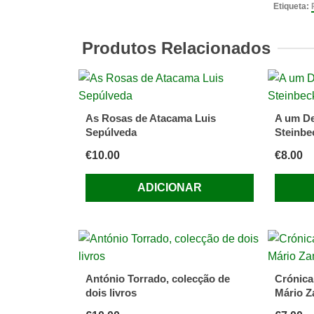
das
Etiqueta:
Estrelas
A
Produtos Relacionados
fabulos
vida
de
Konstan
As Rosas de Atacama Luis
A um D
de
Sepúlveda
Steinbe
Tom
€
10.00
€
8.00
Bulloug
ADICIONAR
António Torrado, colecção de
Crónica
dois livros
Mário Z