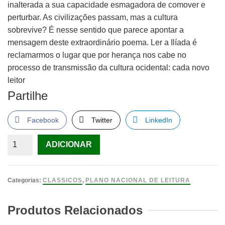
inalterada a sua capacidade esmagadora de comover e
perturbar. As civilizações passam, mas a cultura
sobrevive? É nesse sentido que parece apontar a
mensagem deste extraordinário poema. Ler a Ilíada é
reclamarmos o lugar que por herança nos cabe no
processo de transmissão da cultura ocidental: cada novo
leitor
Partilhe
Facebook
Twitter
LinkedIn
Quantidade
ADICIONAR
de
A
Ilíada
Categorias:
CLASSICOS
,
PLANO NACIONAL DE LEITURA
,
Homero
Produtos Relacionados