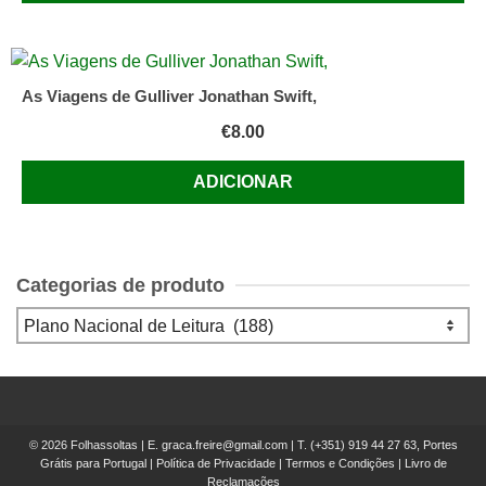
As Viagens de Gulliver Jonathan Swift,
€
8.00
ADICIONAR
Categorias de produto
© 2026 Folhassoltas | E.
graca.freire@gmail.com
| T.
(+351) 919 44 27 63, Portes
Grátis para Portugal
|
Política de Privacidade
|
Termos e Condições
|
Livro de
Reclamações