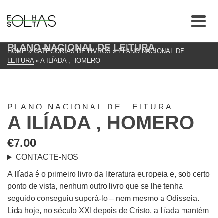
PLANO NACIONAL DE LEITURA
HOME
»
CATEGORIAS DE LIVROS
»
PLANO NACIONAL DE
LEITURA
»
A ILÍADA , HOMERO
PLANO NACIONAL DE LEITURA
A ILÍADA , HOMERO
€
7.00
CONTACTE-NOS
A Ilíada é o primeiro livro da literatura europeia e, sob certo
ponto de vista, nenhum outro livro que se lhe tenha
seguido conseguiu superá-lo – nem mesmo a Odisseia.
Lida hoje, no século XXI depois de Cristo, a Ilíada mantém